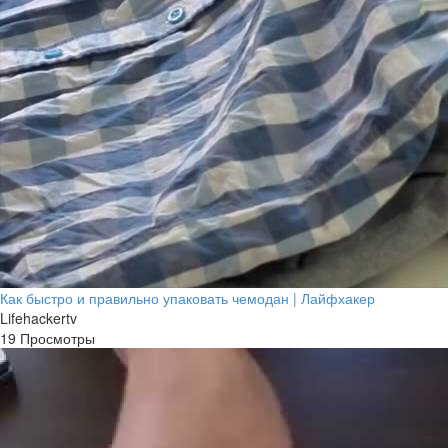
Как быстро и правильно упаковать чемодан | Лайфхакер
Lifehackertv
19 Просмотры