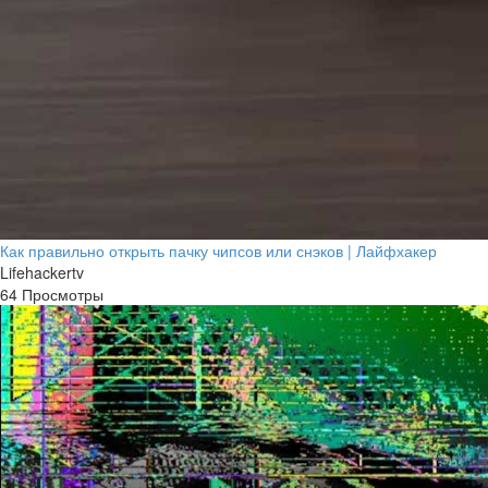
Как правильно открыть пачку чипсов или снэков | Лайфхакер
Lifehackertv
64 Просмотры