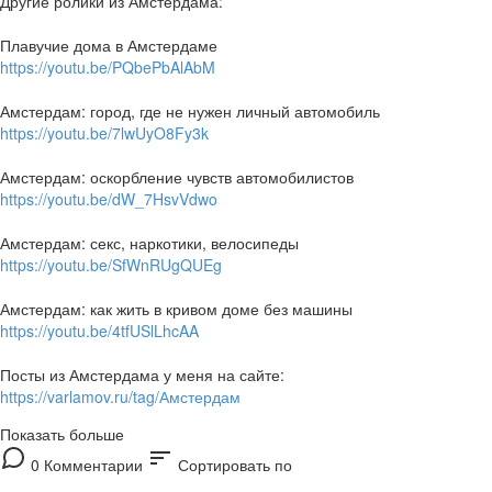
Другие ролики из Амстердама:
Плавучие дома в Амстердаме
https://youtu.be/PQbePbAlAbM
Амстердам: город, где не нужен личный автомобиль
https://youtu.be/7lwUyO8Fy3k
Амстердам: оскорбление чувств автомобилистов
https://youtu.be/dW_7HsvVdwo
Амстердам: секс, наркотики, велосипеды
https://youtu.be/SfWnRUgQUEg
Амстердам: как жить в кривом доме без машины
https://youtu.be/4tfUSlLhcAA
Посты из Амстердама у меня на сайте:
https://varlamov.ru/tag/Амстердам
Показать больше
sort
0 Комментарии
Сортировать по