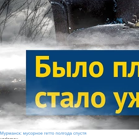
Мурманск: мусорное гетто полгода спустя
varlamov