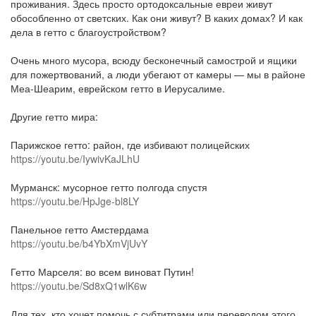
проживания. Здесь просто ортодоксальные евреи живут
обособленно от светских. Как они живут? В каких домах? И как
дела в гетто с благоустройством?
Очень много мусора, всюду бесконечный самострой и ящики
для пожертвований, а люди убегают от камеры — мы в районе
Меа-Шеарим, еврейском гетто в Иерусалиме.
Другие гетто мира:
Парижское гетто: район, где избивают полицейских
https://youtu.be/IywivKaJLhU
Мурманск: мусорное гетто полгода спустя
https://youtu.be/HpJge-bl8LY
Панельное гетто Амстердама
https://youtu.be/b4YbXmVjUvY
Гетто Марселя: во всем виноват Путин!
https://youtu.be/Sd8xQ1wlK6w
Для тех, кто хочет помочь с субтитрами или переводом этого