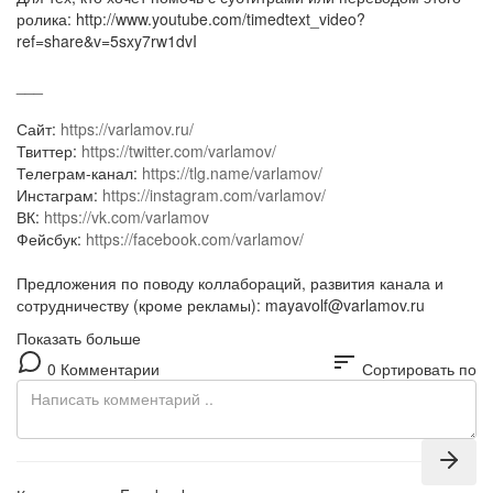
ролика: http://www.youtube.com/timedtext_video?
ref=share&v=5sxy7rw1dvI
___
Сайт:
https://varlamov.ru/
Твиттер:
https://twitter.com/varlamov/
Телеграм-канал:
https://tlg.name/varlamov/
Инстаграм:
https://instagram.com/varlamov/
ВК:
https://vk.com/varlamov
Фейсбук:
https://facebook.com/varlamov/
Предложения по поводу коллабораций, развития канала и
сотрудничеству (кроме рекламы): mayavolf@varlamov.ru
Показать больше
sort
0 Комментарии
Сортировать по