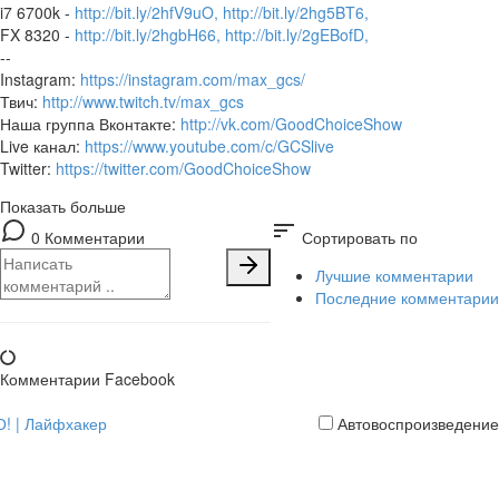
i7 6700k -
http://bit.ly/2hfV9uO,
http://bit.ly/2hg5BT6,
FX 8320 -
http://bit.ly/2hgbH66,
http://bit.ly/2gEBofD,
--
Instagram:
https://instagram.com/max_gcs/
Твич:
http://www.twitch.tv/max_gcs
Наша группа Вконтакте:
http://vk.com/GoodChoiceShow
Live канал:
https://www.youtube.com/c/GCSlive
Twitter:
https://twitter.com/GoodChoiceShow
Показать больше
sort
0 Комментарии
Сортировать по
Лучшие комментарии
Последние комментарии
Комментарии Facebook
О! | Лайфхакер
Автовоспроизведение