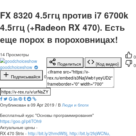
FX 8320 4.5ггц против i7 6700k
4.5ггц (+Radeon RX 470). Есть
еще порох в пороховницах!
14
Просмотры
0
Поделиться
{Код видео}
0
goodchoiceshow
Подписывайся
0
Опубликован в 09 Apr 2019 / В
Люди и блоги
Бесплатный курс "Основы программирования"
https://goo.gl/p6TOh9
Актуальные цены -
RX 470 Strix -
http://bit.ly/2hmdW5j,
http://bit.ly/2fqWCNu,