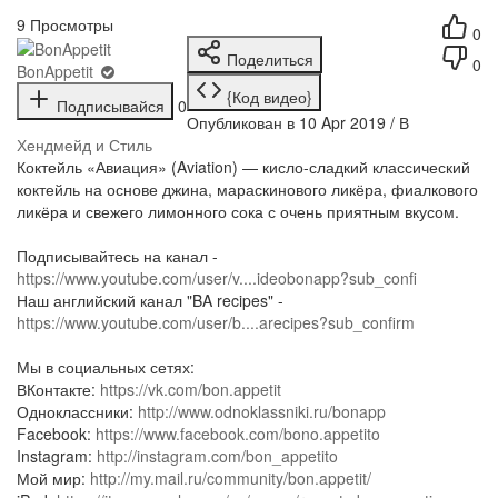
9
Просмотры
0
Поделиться
0
BonAppetit
{Код видео}
Подписывайся
0
Опубликован в 10 Apr 2019 / В
Хендмейд и Стиль
Коктейль «Авиация» (Aviation) — кисло-сладкий классический
коктейль на основе джина, мараскинового ликёра, фиалкового
ликёра и свежего лимонного сока с очень приятным вкусом.
Подписывайтесь на канал -
https://www.youtube.com/user/v....ideobonapp?sub_confi
Наш английский канал "BA recipes" -
https://www.youtube.com/user/b....arecipes?sub_confirm
Мы в социальных сетях:
ВКонтакте:
https://vk.com/bon.appetit
Одноклассники:
http://www.odnoklassniki.ru/bonapp
Facebook:
https://www.facebook.com/bono.appetito
Instagram:
http://instagram.com/bon_appetito
Мой мир:
http://my.mail.ru/community/bon.appetit/