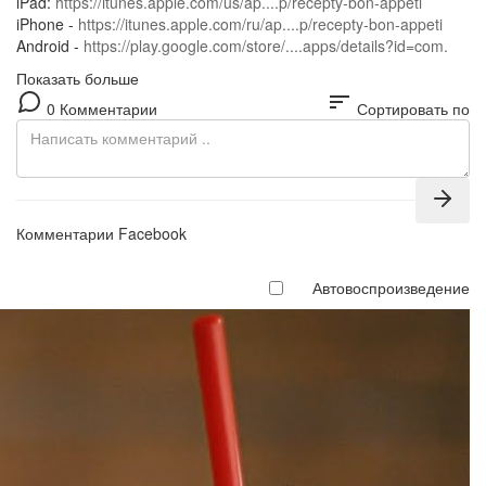
iPad:
https://itunes.apple.com/us/ap....p/recepty-bon-appeti
iPhone -
https://itunes.apple.com/ru/ap....p/recepty-bon-appeti
Android -
https://play.google.com/store/....apps/details?id=com.
Показать больше
sort
0 Комментарии
Сортировать по
Комментарии Facebook
Автовоспроизведение