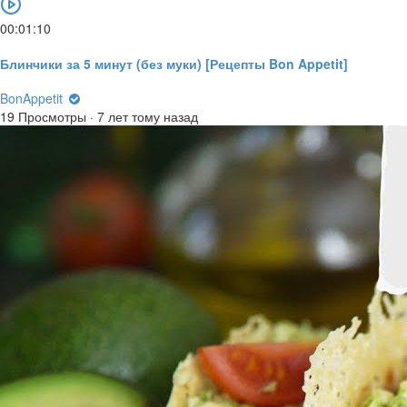
00:01:10
Блинчики за 5 минут (без муки) [Рецепты Bon Appetit]
BonAppetit
19 Просмотры
·
7 лет тому назад