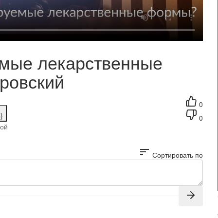
емые лекарственные
ровский
0
}
0
гой
sort
Сортировать по