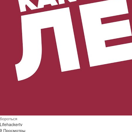
бороться
Lifehackertv
9 Просмотры