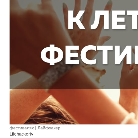
фестивалях | Лайфхакер
Lifehackertv