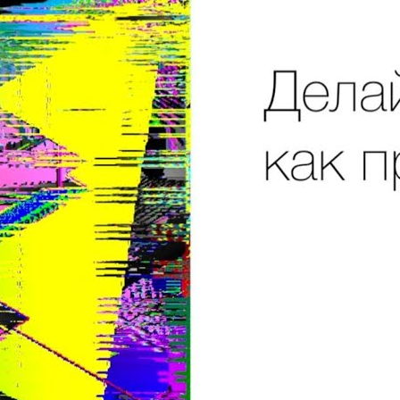
Вся правда об автоматах с игрушками (и что делать,
чтобы выиграть)
Lifehackertv
10 Просмотры
Как правильно делать укол в ягодицу
Lifehackertv
28 Просмотры