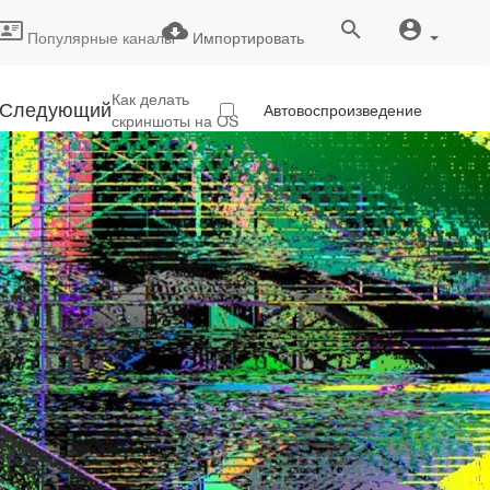
Популярные каналы
Импортировать
Как делать
Следующий
Автовоспроизведение
скриншоты на OS