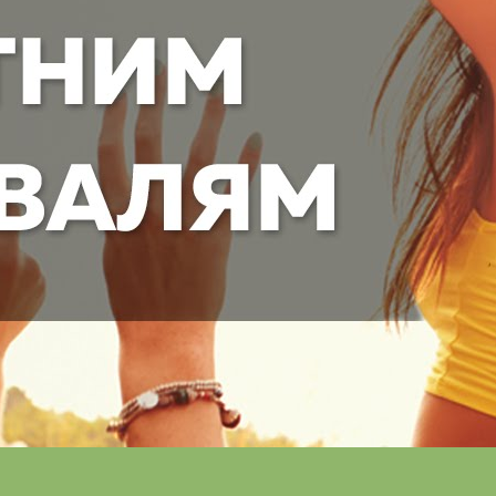
Если дома холодно: как согреться без отопления
Lifehackertv
20 Просмотры