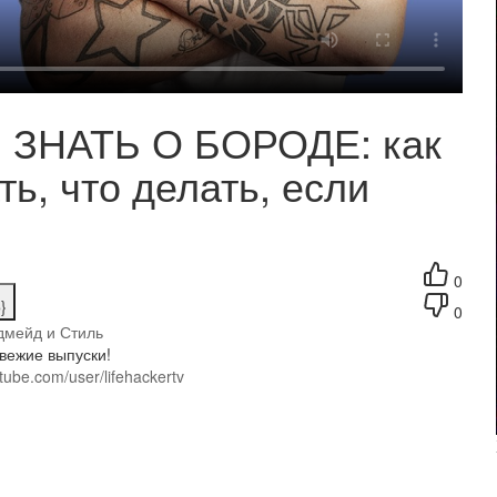
 ЗНАТЬ О БОРОДЕ: как
ть, что делать, если
0
}
0
дмейд и Стиль
вежие выпуски!
tube.com/user/lifehackertv