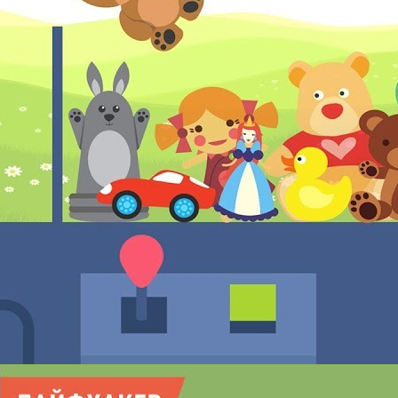
фестивалях | Лайфхакер
Lifehackertv
22 Просмотры