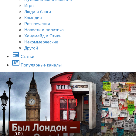
Игры
Люди и блоги
Комедия
Развлечения
Новости и политика
Хендмейд и Стиль
Некоммерческие
Другой
Статьи
Популярные каналы