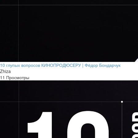
10 глупых вопросов КИНОПРОДЮСЕРУ | Фёдор Бондарчук
Zhiza
11 Просмотры