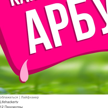
облажаться | Лайфхакер
Lifehackertv
12 Просмотры