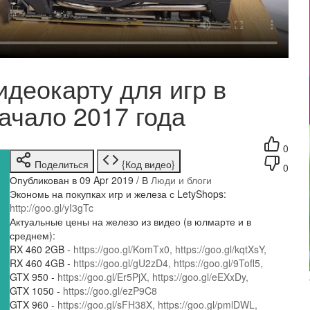
деокарту для игр в
начало 2017 года
0
Поделиться
{Код видео}
0
Опубликован в 09 Apr 2019 / В
Люди и блоги
Экономь на покупках игр и железа с LetyShops:
http://goo.gl/yI3gTc
Актуальные цены на железо из видео (в юлмарте и в
среднем):
RX 460 2GB -
https://goo.gl/KomTx0,
https://goo.gl/kqtXsY,
RX 460 4GB -
https://goo.gl/gU2zD4,
https://goo.gl/9Tofl5,
GTX 950 -
https://goo.gl/Er5PjX,
https://goo.gl/eEXxDy,
GTX 1050 -
https://goo.gl/ezP9C8
GTX 960 -
https://goo.gl/sFH38X,
https://goo.gl/pmlDWL,