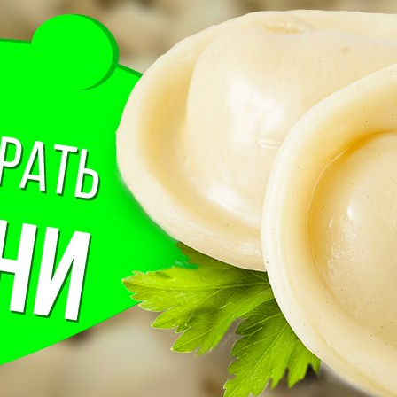
Как научиться кататься на сноуборде (выбрать доску,
основы катания)
Lifehackertv
19 Просмотры