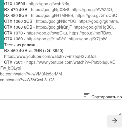
GTX 1050ti -
https://goo.gl/wnbNBq,
RX 470 4GB -
https://goo.gl/tpXSv8,
https://goo.gl/AVA25O,
RX 480 8GB -
https://goo.gl/H1MNBB,
https://goo.gl/G1uCSQ
GTX 1060 3GB -
https://goo.gl/NIdYOG,
https://goo.gl/g6m6fa,
GTX 1060 6GB -
https://goo.gl/liQnjF,
https://goo.gl/nHgBGu,
GTX 1070 -
https://goo.gl/owgGku,
https://goo.gl/mqRBwp,
GTX 1080 -
https://goo.gl/YmAVr2,
https://goo.gl/X7jlhW
Тесты из ролика:
RX 460 4GB vs 2GB (+GTX950) -
https://www.youtube.com/watch?v=mz5qH2vuOqs
GTX 750ti -
https://www.youtube.com/watch?v=Pi83biaquVE
15Fw_bOLyqI
utube.com/watch?v=wVM0Nb5crMM
be.com/watch?v=W5VCcsL81O8
sort
Сортировать по