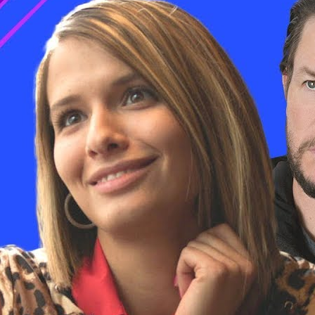
Как выбрать пельмени | Лайфхакер
Lifehackertv
18 Просмотры