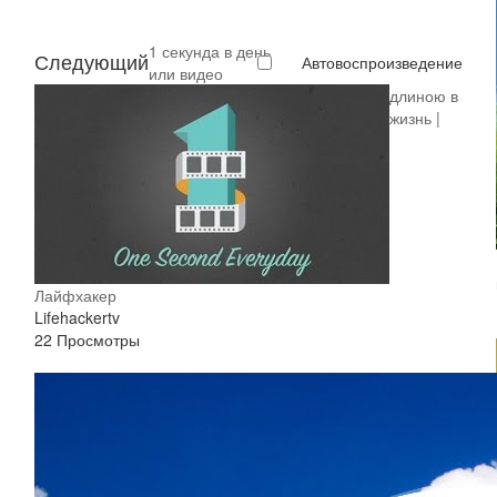
1 секунда в день
Следующий
Автовоспроизведение
или видео
длиною в
жизнь |
Лайфхакер
Lifehackertv
22 Просмотры