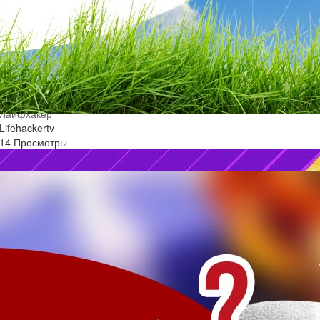
Что подарить девушке на День святого Валентина |
Лайфхакер
Lifehackertv
14 Просмотры