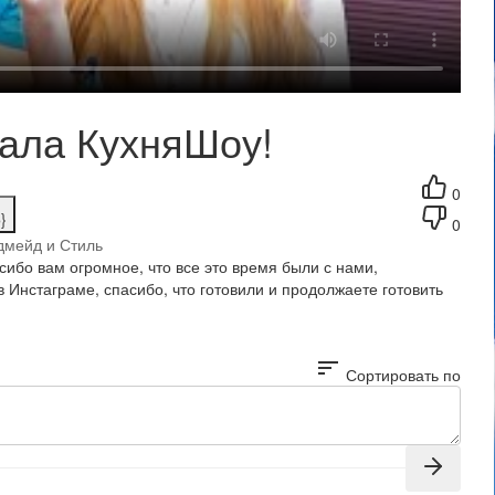
ла КухняШоу!
0
}
0
дмейд и Стиль
сибо вам огромное, что все это время были с нами,
Инстаграме, спасибо, что готовили и продолжаете готовить
sort
Сортировать по