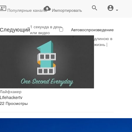
Популярные каналы
Импортировать
1 секунда в день
Следующий
Автовоспроизведение
или видео
длиною в
жизнь |
Лайфхакер
Lifehackertv
22 Просмотры