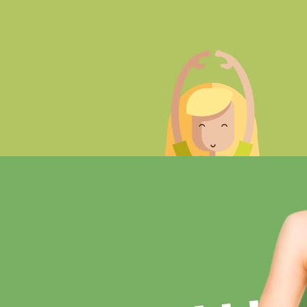
Опасные мифы о боли | Лайфхакер
Lifehackertv
13 Просмотры