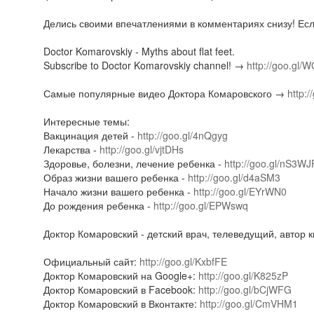
Делись своими впечатлениями в комментариях снизу! Если
Doctor Komarovskiy - Myths about flat feet.
Subscribe to Doctor Komarovskiy channel! →
http://goo.gl/
Самые популярные видео Доктора Комаровского →
http:
Интересные темы:
Вакцинация детей -
http://goo.gl/4nQgyg
Лекарства -
http://goo.gl/vjtDHs
Здоровье, болезни, лечение ребенка -
http://goo.gl/nS3WJ
Образ жизни вашего ребенка -
http://goo.gl/d4aSM3
Начало жизни вашего ребенка -
http://goo.gl/EYrWN0
До рождения ребенка -
http://goo.gl/EPWswq
Доктор Комаровский - детский врач, телеведущий, автор 
Официальный сайт:
http://goo.gl/KxbfFE
Доктор Комаровский на Google+:
http://goo.gl/K825zP
Доктор Комаровский в Facebook:
http://goo.gl/bCjWFG
Доктор Комаровский в Вконтакте:
http://goo.gl/CmVHM1