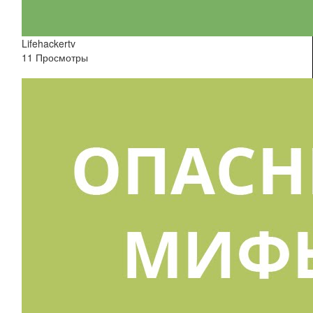
Lifehackertv
11 Просмотры