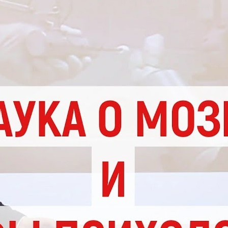
Биомеханика широчайшей мышцы спины. Полный FAQ.
Упражнения, заблуждения, мифы
CaveMansTech
25 Просмотры