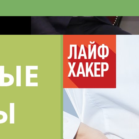
Наука о мозге и мифы психологии. Андрей Курпатов и
Илья Мартынов
Andrey_Kurpatov
21 Просмотры