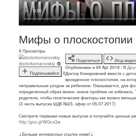
Мифы о плоскостопии 
9
Просмотры
Поделиться
{Код видео
doctorkomarovskiy
Опубликован в 09 Apr 2019 / В
Дру
Подписывайся
0
Доктор Комаровский вместе с детс
врожденное плоскостопие, на кото
неправильным уходом за ребенком. Оказывается, для ф
определенный образ жизни, иначе проблем не избежать. 
родители, чтобы генетические факторы как можно меньше
(3 часть выпуска ШДК №23, эфир от 05.07.2017)
Смотрите первыми новые выпуски и получайте ценные ре
http://goo.gl/WGruQw
↓Больше интересных ссылок ниже!↓