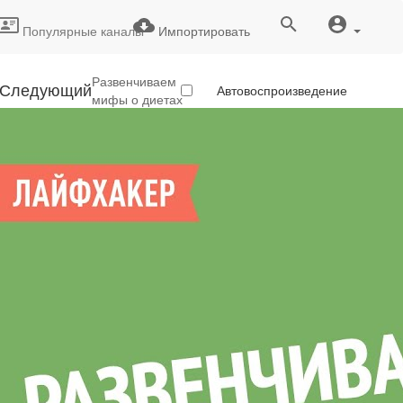
Популярные каналы
Импортировать
Развенчиваем
Следующий
Автовоспроизведение
мифы о диетах