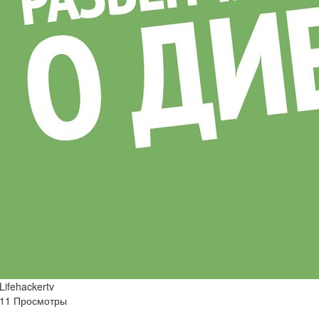
Lifehackertv
11 Просмотры