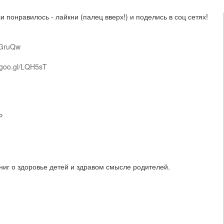
 понравилось - лайкни (палец вверх!) и поделись в соц сетях!
WGruQw
//goo.gl/LQH5sT
P
книг о здоровье детей и здравом смысле родителей.