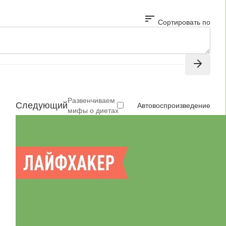
sort
Сортировать по
Развенчиваем
Следующий
Автовоспроизведение
мифы о диетах