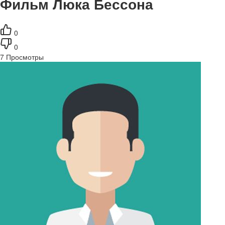
Фильм Люка Бессона
0
0
7
Просмотры