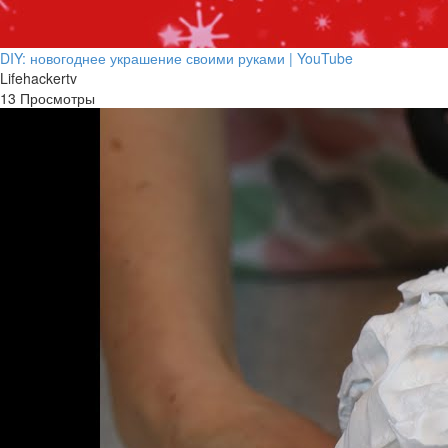
DIY: новогоднее украшение своими руками | YouTube
Lifehackertv
13 Просмотры