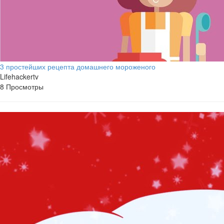
3 простейших рецепта домашнего мороженого
Lifehackertv
8 Просмотры