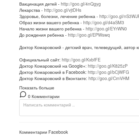
Вакцинация детей -
http://goo.gl/4nQgyg
Лекарства -
http://goo.gl/vjtDHs
Здоровье, болезни, лечение ребенка -
http://goo.gl/nS3WJ
Образ жизни вашего ребенка -
http://goo.gl/d4aSM3
Начало жизни вашего ребенка -
http://goo.gl/EYrWN0
До рождения ребенка -
http://goo.gl/EPWswq
Доктор Комаровский - детский врач, телеведущий, автор 
Официальный сайт:
http://goo.gl/KxbfFE
Доктор Комаровский на Google+:
http://goo.gl/K825zP
Доктор Комаровский в Facebook:
http://goo.gl/bCjWFG
Доктор Комаровский в Вконтакте:
http://goo.gl/CmVHM
Показать больше
0 Комментарии
Комментарии Facebook