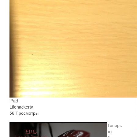
iPad
Lifehackertv
56 Просмотры
Теперь
ты