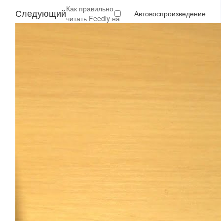
Как правильно
Следующий
Автовоспроизведение
читать Feedly на