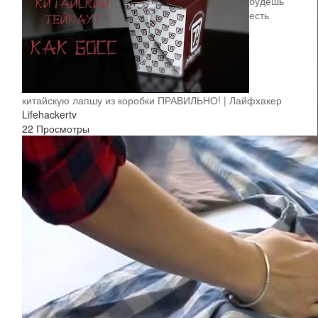
будешь
есть
китайскую лапшу из коробки ПРАВИЛЬНО! | Лайфхакер
Lifehackertv
22 Просмотры