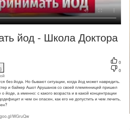
ать йод - Школа Доктора
0
}
0
гой
ся без йода. Но бывают ситуации, когда йод может навредить.
Актер и байкер Ашот Арушанов со своей племянницей пришел
о йоде, а именно: с какого возраста и в какой концентрации
одефицит и чем он опасен, как его не допустить и чем лечить,
шен?
//goo.gl/WGruQw