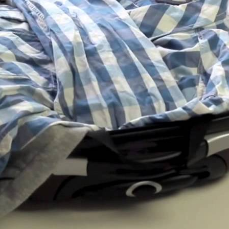
Как правильно открыть пачку чипсов или снэков |
Лайфхакер
Lifehackertv
64 Просмотры
Как правильно делать укол в ягодицу
Lifehackertv
28 Просмотры
Как правильно принимать