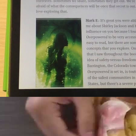
Как быстро и правильно упаковать чемодан | Лайфхакер
Lifehackertv
19 Просмотры