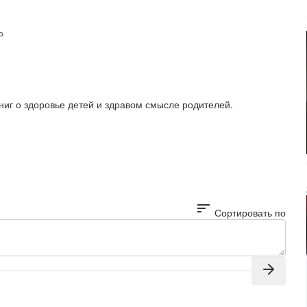
P
книг о здоровье детей и здравом смысле родителей.
sort
Сортировать по