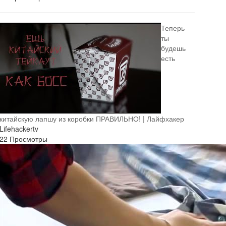
Теперь
ты
будешь
есть
китайскую лапшу из коробки ПРАВИЛЬНО! | Лайфхакер
Lifehackertv
22 Просмотры