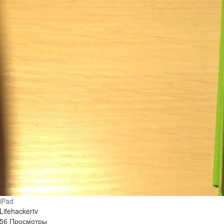
iPad
Lifehackertv
56 Просмотры