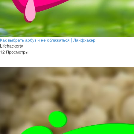
Как выбрать арбуз и не облажаться | Лайфхакер
Lifehackertv
12 Просмотры