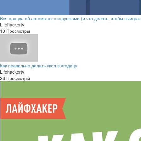
Вся правда об автоматах с игрушками (и что делать, чтобы выиграт
Lifehackertv
10 Просмотры
Как правильно делать укол в ягодицу
Lifehackertv
28 Просмотры