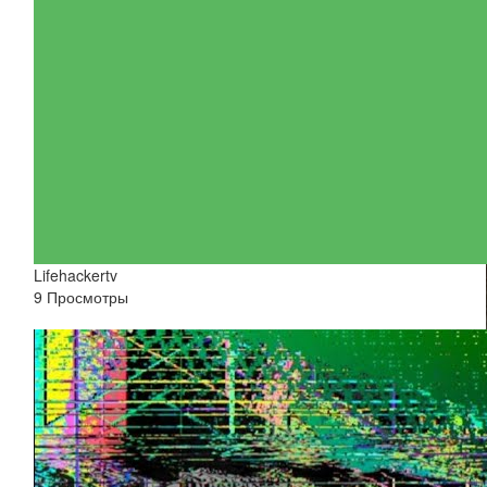
Lifehackertv
9 Просмотры