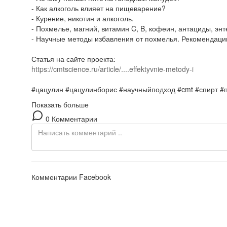
- Как алкоголь влияет на пищеварение?
- Курение, никотин и алкоголь.
- Похмелье, магний, витамин C, B, кофеин, антациды, эн
- Научные методы избавления от похмелья. Рекомендаци
Статья на сайте проекта:
https://cmtscience.ru/article/....effektyvnie-metody-i
#цацулин #цацулинборис #научныйподход #cmt #спирт #
Показать больше
0 Комментарии
Комментарии Facebook