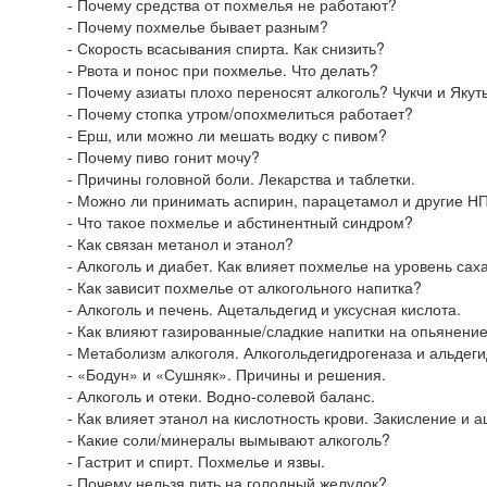
- Почему средства от похмелья не работают?
- Почему похмелье бывает разным?
- Скорость всасывания спирта. Как снизить?
- Рвота и понос при похмелье. Что делать?
- Почему азиаты плохо переносят алкоголь? Чукчи и Якут
- Почему стопка утром/опохмелиться работает?
- Ерш, или можно ли мешать водку с пивом?
- Почему пиво гонит мочу?
- Причины головной боли. Лекарства и таблетки.
- Можно ли принимать аспирин, парацетамол и другие 
- Что такое похмелье и абстинентный синдром?
- Как связан метанол и этанол?
- Алкоголь и диабет. Как влияет похмелье на уровень сах
- Как зависит похмелье от алкогольного напитка?
- Алкоголь и печень. Ацетальдегид и уксусная кислота.
- Как влияют газированные/сладкие напитки на опьянени
- Метаболизм алкоголя. Алкогольдегидрогеназа и альдеги
- «Бодун» и «Сушняк». Причины и решения.
- Алкоголь и отеки. Водно-солевой баланс.
- Как влияет этанол на кислотность крови. Закисление и а
- Какие соли/минералы вымывают алкоголь?
- Гастрит и спирт. Похмелье и язвы.
- Почему нельзя пить на голодный желудок?