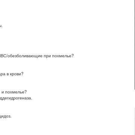
ы.
НПВС/обезболивающие при похмелье?
ара в крови?
е и похмелье?
ддегидрогеназа.
цидоз.