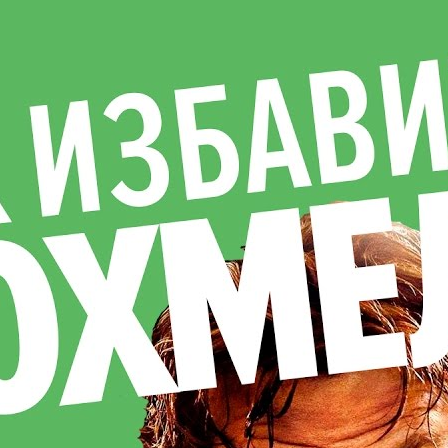
Вся правда об автоматах с игрушками (и что делать,
чтобы выиграть)
Lifehackertv
10 Просмотры
Как правильно делать укол в ягодицу
Lifehackertv
28 Просмотры
Как делать антицеллюлитный массаж.