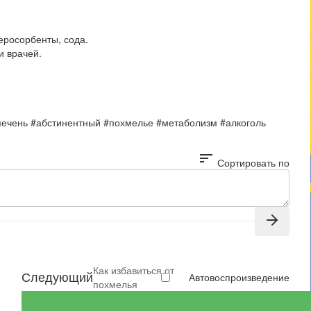
теросорбенты, сода.
и врачей.
печень #абстинентный #похмелье #метаболизм #алкоголь
sort
Сортировать по
Как избавиться от
Следующий
Автовоспроизведение
похмелья