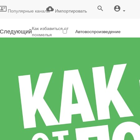
Популярные каналы
Импортировать
Как избавиться от
Следующий
Автовоспроизведение
похмелья