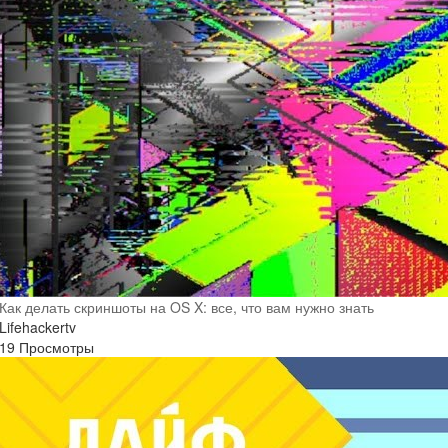
Как делать скриншоты на OS X: все, что вам нужно знать
Lifehackertv
19 Просмотры