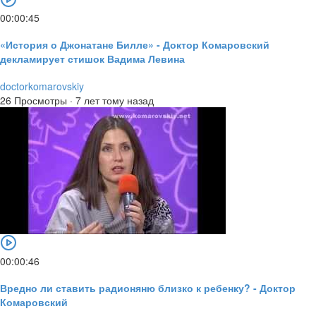
00:00:45
«История о Джонатане Билле» - Доктор Комаровский
декламирует стишок Вадима Левина
doctorkomarovskiy
26 Просмотры
·
7 лет тому назад
00:00:46
Вредно ли ставить радионяню близко к ребенку? - Доктор
Комаровский