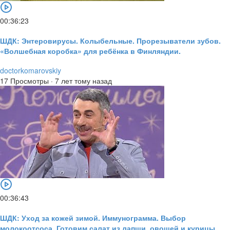
00:36:23
ШДК: Энтеровирусы. Колыбельные. Прорезыватели зубов.
«Волшебная коробка» для ребёнка в Финляндии.
doctorkomarovskiy
17 Просмотры
·
7 лет тому назад
00:36:43
ШДК: Уход за кожей зимой. Иммунограмма. Выбор
молокоотсоса. Готовим салат из лапши, овощей и курицы