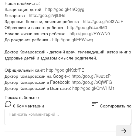
Наши плейлисты:
Вакцинация детей -
http://goo.gl/4nQgyg
Лекарства -
http://goo.gl/vjtDHs
Здоровье, болезни, лечение ребенка -
http://goo.gl/nS3WJP
Образ жизни вашего ребенка -
http://goo.gl/d4aSM3
Начало жизни вашего ребенка -
http://goo.gl/EYrWN0
До рождения ребенка -
http://goo.gl/EPWswq
Доктор Комаровский - детский врач, телеведущий, автор книг о
здоровье детей и здравом смысле родителей.
Официальный сайт:
http://goo.gl/KxbfFE
Доктор Комаровский на Google+:
http://goo.gl/K825zP
Доктор Комаровский в Facebook:
http://goo.gl/bCjWFG
Доктор Комаровский в Вконтакте:
http://goo.gl/CmVHM1
Показать больше
sort
0 Комментарии
Сортировать по