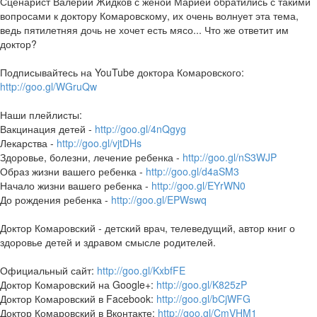
Сценарист Валерий Жидков с женой Марией обратились с такими
вопросами к доктору Комаровскому, их очень волнует эта тема,
ведь пятилетняя дочь не хочет есть мясо... Что же ответит им
доктор?
Подписывайтесь на YouTube доктора Комаровского:
http://goo.gl/WGruQw
Наши плейлисты:
Вакцинация детей -
http://goo.gl/4nQgyg
Лекарства -
http://goo.gl/vjtDHs
Здоровье, болезни, лечение ребенка -
http://goo.gl/nS3WJP
Образ жизни вашего ребенка -
http://goo.gl/d4aSM3
Начало жизни вашего ребенка -
http://goo.gl/EYrWN0
До рождения ребенка -
http://goo.gl/EPWswq
Доктор Комаровский - детский врач, телеведущий, автор книг о
здоровье детей и здравом смысле родителей.
Официальный сайт:
http://goo.gl/KxbfFE
Доктор Комаровский на Google+:
http://goo.gl/K825zP
Доктор Комаровский в Facebook:
http://goo.gl/bCjWFG
Доктор Комаровский в Вконтакте:
http://goo.gl/CmVHM1