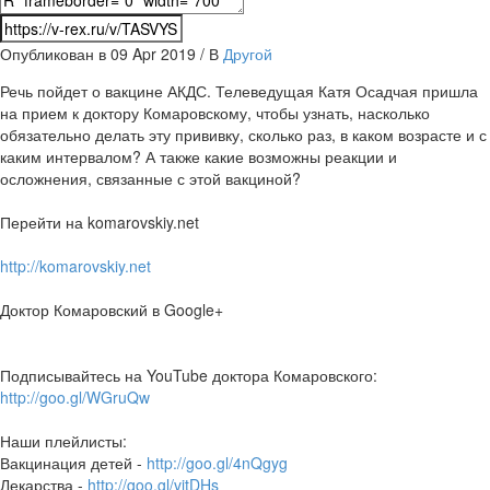
Опубликован в 09 Apr 2019 / В
Другой
Речь пойдет о вакцине АКДС. Телеведущая Катя Осадчая пришла
на прием к доктору Комаровскому, чтобы узнать, насколько
обязательно делать эту прививку, сколько раз, в каком возрасте и с
каким интервалом? А также какие возможны реакции и
осложнения, связанные с этой вакциной?
Перейти на komarovskiy.net
http://komarovskiy.net
Доктор Комаровский в Google+
Подписывайтесь на YouTube доктора Комаровского:
http://goo.gl/WGruQw
Наши плейлисты:
Вакцинация детей -
http://goo.gl/4nQgyg
Лекарства -
http://goo.gl/vjtDHs