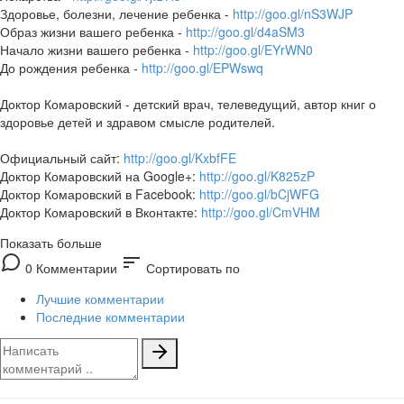
Здоровье, болезни, лечение ребенка -
http://goo.gl/nS3WJP
Образ жизни вашего ребенка -
http://goo.gl/d4aSM3
Начало жизни вашего ребенка -
http://goo.gl/EYrWN0
До рождения ребенка -
http://goo.gl/EPWswq
Доктор Комаровский - детский врач, телеведущий, автор книг о
здоровье детей и здравом смысле родителей.
Официальный сайт:
http://goo.gl/KxbfFE
Доктор Комаровский на Google+:
http://goo.gl/K825zP
Доктор Комаровский в Facebook:
http://goo.gl/bCjWFG
Доктор Комаровский в Вконтакте:
http://goo.gl/CmVHM
Показать больше
sort
0 Комментарии
Сортировать по
Лучшие комментарии
Последние комментарии