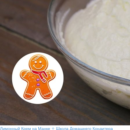
Лимонный Крем на Манке ✧ Школа Домашнего Кондитера