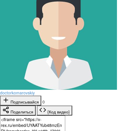
doctorkomarovskiy
Подписывайся
0
Поделиться
{Код видео}